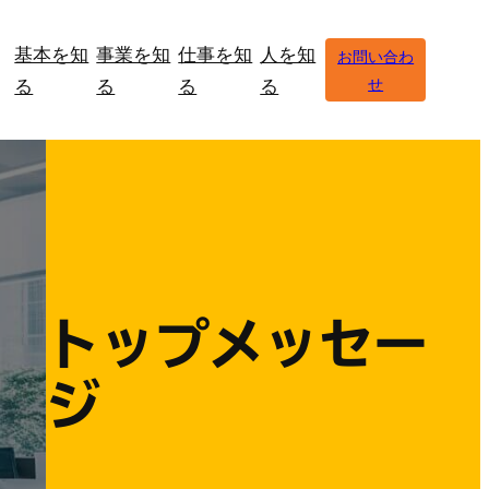
基本を知
事業を知
仕事を知
人を知
お問い合わ
る
る
る
る
せ
トップ
メッセー
ジ