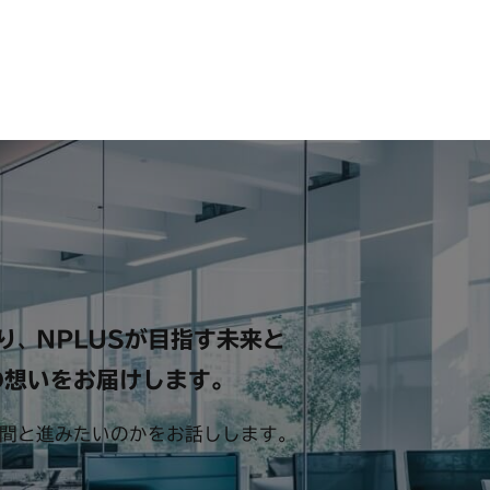
り
NPLUSが目指す未来と
、
の想いを
お届けします。
間と進みたいのかをお話しします。