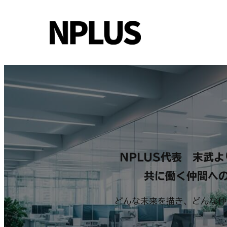
内
容
を
ス
キ
ッ
プ
NPLUS代表 末武よ
共に働く仲間へ
どんな未来を描き、
どんな仲